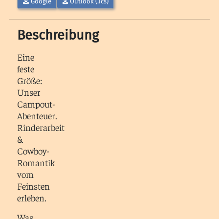
Google
Outlook (.ics)
Beschreibung
Eine
feste
Größe:
Unser
Campout-
Abenteuer.
Rinderarbeit
&
Cowboy-
Romantik
vom
Feinsten
erleben.
Was