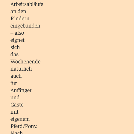
Arbeitsabläufe
an den
Rindern
eingebunden
– also
eignet
sich
das
Wochenende
natürlich
auch
für
Anfänger
und
Gäste
mit
eigenem
Pferd/Pony.
Nach