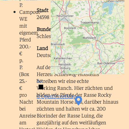
P.
Stadt
Campout-
24598 Latendorf
WE
mit
Bundesland
eigenem
Schleswig-Holstein
Pferd
200.-
Land
€
Deutschland
p.
P.
Auf der Breeder's Pride Ranch im
(Box
Herzen Schleswig-Holsteins
+
−
25.-
betreiben wir eine echte
€
Working Ranch. Hier züchten und
pro
bilden wir Pferde der Rasse Rocky
© OpenStreetMap
Nacht
Mountain Horse aus, darüber hinaus
bei
züchten und halten wir ca. 200
Anreise
Biorinder der Rasse Luing, die
am
ganzjährig auf den weitläufigen