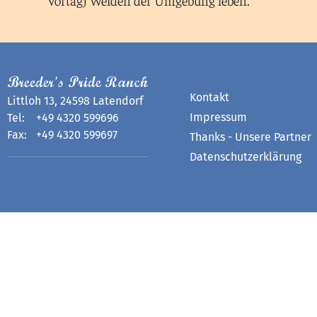
Vortag)
Weiden der Umgebung leben.
Breeder's Pride Ranch
Kontakt
Littloh 13, 24598 Latendorf
Impressum
Tel:
+49 4320 599696
Fax:
+49 4320 599697
Thanks - Unsere Partner
Datenschutzerklärung