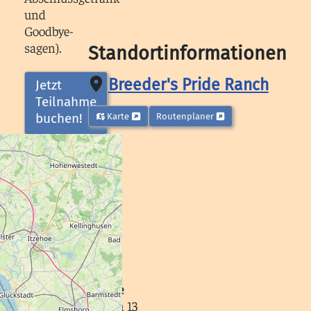
und
Goodbye-
sagen).
Standortinformationen
Breeder's Pride Ranch
Jetzt
Teilnahme
buchen!
Karte
Routenplaner
Preise:
Campout-
WE
mit
einem
Rocky
280.-
€
Straße
p.
Littloh 13