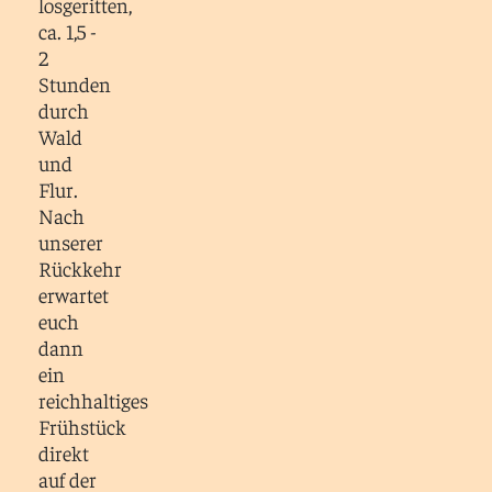
losgeritten,
ca. 1,5 -
2
Stunden
durch
Wald
und
Flur.
Nach
unserer
Rückkehr
erwartet
euch
dann
ein
reichhaltiges
Frühstück
direkt
auf der