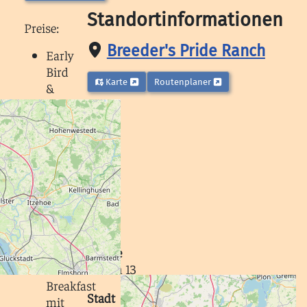
Standortinformationen
Preise:
Breeder's Pride Ranch
Early
Bird
Karte
Routenplaner
&
Breakfast
mit
einem
Rocky
150.-
€
p.
P.
Early
Bird
Straße
&
Littloh 13
Breakfast
Stadt
mit