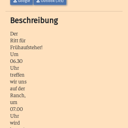
Google
Outlook (.ics)
Beschreibung
Der
Ritt für
Frühaufsteher!
Um
06.30
Uhr
treffen
wir uns
auf der
Ranch,
um
07.00
Uhr
wird