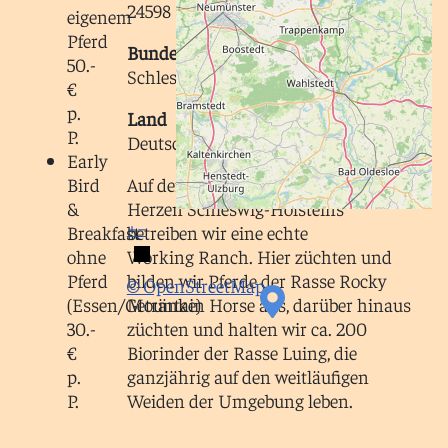
24598 Latendorf
eigenem
Pferd
Bundesland
50.-
Schleswig-Holstein
€
p.
Land
P.
Deutschland
Early
Bird
Auf der Breeder's Pride Ranch im
&
Herzen Schleswig-Holsteins
+
−
Breakfast
betreiben wir eine echte
ohne
Working Ranch. Hier züchten und
Pferd
bilden wir Pferde der Rasse Rocky
© OpenStreetMap
(Essen/Getränke)
Mountain Horse aus, darüber hinaus
30.-
züchten und halten wir ca. 200
€
Biorinder der Rasse Luing, die
p.
ganzjährig auf den weitläufigen
P.
Weiden der Umgebung leben.