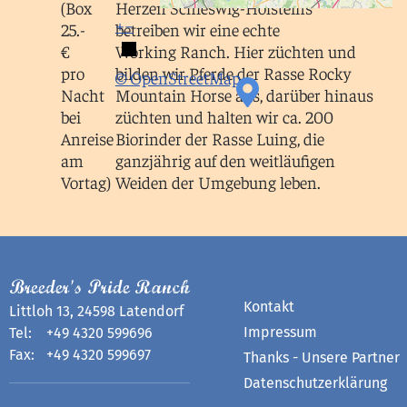
(Box
Herzen Schleswig-Holsteins
+
−
25.-
betreiben wir eine echte
€
Working Ranch. Hier züchten und
pro
bilden wir Pferde der Rasse Rocky
© OpenStreetMap
Nacht
Mountain Horse aus, darüber hinaus
bei
züchten und halten wir ca. 200
Anreise
Biorinder der Rasse Luing, die
am
ganzjährig auf den weitläufigen
Vortag)
Weiden der Umgebung leben.
Breeder's Pride Ranch
Kontakt
Littloh 13, 24598 Latendorf
Impressum
Tel:
+49 4320 599696
Fax:
+49 4320 599697
Thanks - Unsere Partner
Datenschutzerklärung