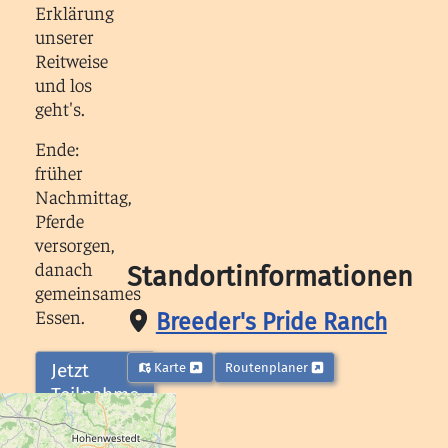
Erklärung
unserer
Reitweise
und los
geht's.
Ende:
früher
Nachmittag,
Pferde
versorgen,
danach
Standortinformationen
gemeinsames
Essen.
Breeder's Pride Ranch
Jetzt
Karte
Routenplaner
Teilnahme
buchen!