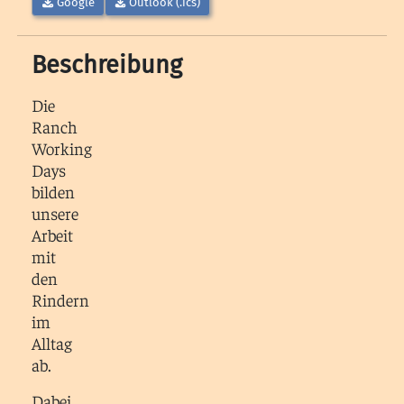
Google
Outlook (.ics)
Beschreibung
Die
Ranch
Working
Days
bilden
unsere
Arbeit
mit
den
Rindern
im
Alltag
ab.
Dabei