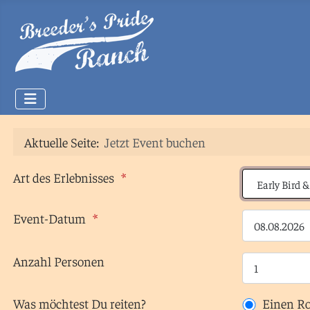
Aktuelle Seite:
Jetzt Event buchen
Art des Erlebnisses
Event-Datum
Anzahl Personen
Was möchtest Du reiten?
Einen R